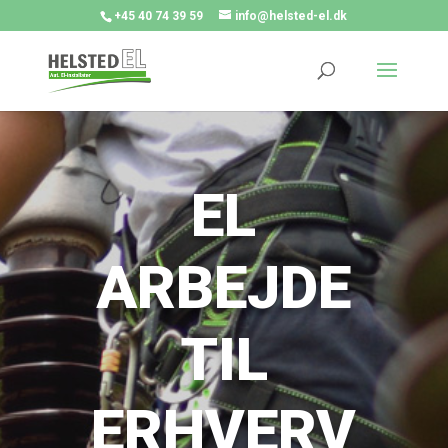
+45 40 74 39 59
info@helsted-el.dk
EL
ARBEJDE
TIL
ERHVERV